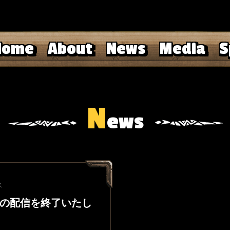
Home
About
News
Media
S
N
ews
ス
の配信を終了いたし