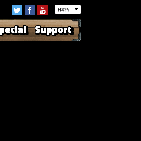
pecial
Support