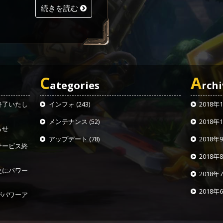
続きを読む
C
A
ategories
rchi
終了いたし
インフォ
(243)
2018年
メンテナンス
(52)
2018年
らせ
アップデート
(78)
2018年
サービス終
2018年
更にパワー
2018年
2018年
がパワーア