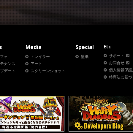
s
Media
Special
Etc
サポート
フォ
トレイラー
壁紙
お問合せ
テナンス
アート
個人情報保護
プデート
スクリーンショット
特商法に基づ