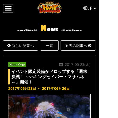
Jp
日本語
ENGLISH
N
ews
新しい記事へ
一覧
過去の記事へ
2017-06-23(金)
Xbox One
イベント限定装備がドロップする「週末
決戦！ ～vsキングセイバー・マサムネ
～」開催！
2017年06月23日 ～ 2017年06月26日