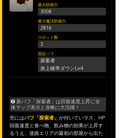
最大防御力
3008
最大魔法防御力
2816
スロット数
3
固定バフ
探索者
炎上確率ダウンLv4
新バフ「探索者」は回復速度上昇に全
体マップ表示と攻略に大活躍！
兜には
バフ「探索者」
が付いていマス。HP
回復速度と食べ物、飲み物の効果が上昇す
るうえ、迷路エリアの最初の部屋から出た