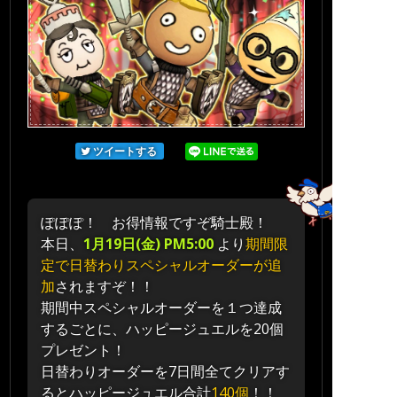
ツイートする
ぽぽぽ！ お得情報ですぞ騎士殿！
本日、
1月19日(金) PM5:00
より
期間限
定で日替わりスペシャルオーダーが追
加
されますぞ！！
期間中スペシャルオーダーを１つ達成
するごとに、ハッピージュエルを20個
プレゼント！
日替わりオーダーを7日間全てクリアす
るとハッピージュエル合計
140個
！！