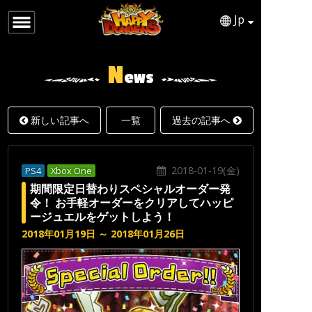
Jp
日本語
ENGLISH
N
ews
新しい記事へ
一覧
過去の記事へ
2018-01-19(金)
PS4
Xbox One
期間限定日替わりスペシャルオーダー発
令！ お手軽オーダーをクリアしてハッピ
ージュエルをゲットしよう！
2018年01月19日 ～ 2018年01月26日