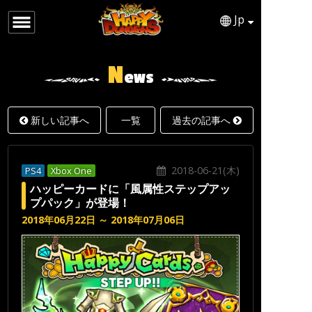
Jp
日本語
ENGLISH
N
ews
新しい記事へ
一覧
過去の記事へ
2018-06-21(木)
PS4
Xbox One
ハッピーカードに「風属性ステップアッ
プパック」が登場！
2018年06月22日 ～ 2018年07月06日