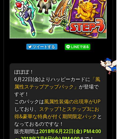
ツイートする
ぽぽぽ！
6月22日(金)よりハッピーカードに
「風
属性ステップアップパック」
が登場で
すぞ！
このパックは
風属性装備の出現率がUP
しており、
ステップ1とステップ3にお
得&豪華な特典が付く期間限定パック
と
なっておるのですな！
販売期間は
2018年6月22日(金) PM4:00
～ 2018年7月6日(金) PM4:00
まで！