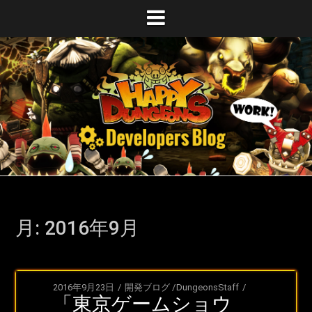
コ
ハッピーダンジョン
ン
テ
ン
開発者ブログ
ツ
へ
ハッピーダンジョンの開発風景やイベントレポートなど
ス
をお届けします！
キ
ッ
プ
月:
2016年9月
2016年9月23日
開発ブログ
/
DungeonsStaff
「東京ゲームショウ