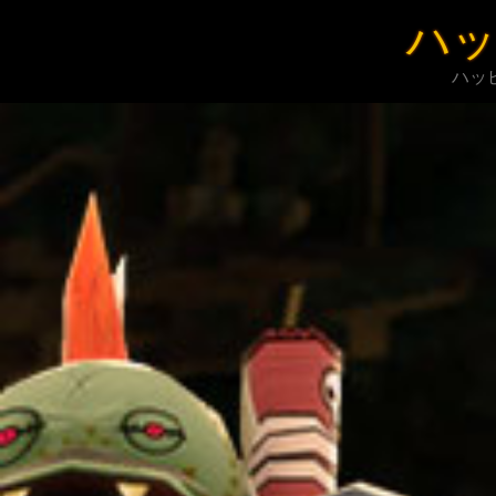
コ
ハッ
ン
テ
ハッ
ン
ツ
へ
ス
キ
ッ
プ